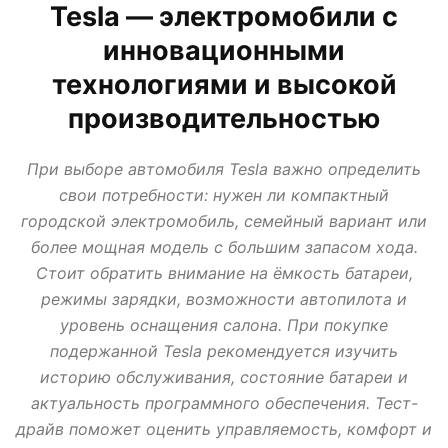
Tesla — электромобили с
АВТО В КРЕДИТ, ТРЕЙД ИН, ЛИЗИНГ
ВАЗ
ИЖ
ЛАДА
МИР АВТО
инновационными
НОВОСТИ ПРО АВТО
УАЗ
технологиями и высокой
производительностью
При выборе автомобиля Tesla важно определить
свои потребности: нужен ли компактный
городской электромобиль, семейный вариант или
более мощная модель с большим запасом хода.
Стоит обратить внимание на ёмкость батареи,
режимы зарядки, возможности автопилота и
уровень оснащения салона. При покупке
подержанной Tesla рекомендуется изучить
историю обслуживания, состояние батареи и
актуальность программного обеспечения. Тест-
драйв поможет оценить управляемость, комфорт и