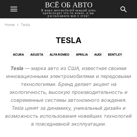
ВСЁ ОБ АВТО
В мире автомобилей каждый день
происходит что-то новое, и мы
рассказываем вам о этом!
Home
Tesla
TESLA
ACURA
AGUSTA
ALFA ROMEO
APRILIA
AUDI
BENTLEY
BMW
BUICK
CADILLAC
CHERY
CHEVROLET
CHRYSLER
Tesla
— марка авто из США, известная своими
CITROEN
DACIA
DAEWOO
DAIHATSU
DATSUN
DODGE
инновационными электромобилями и передовыми
DONGFENG
DUCATI
FIAT
FORD
GEELY
GMC
технологиями. Бренд делает акцент на
HARLEY-DAVIDSON
HAVAL
HONDA
HUMMER
HYUNDAI
экологичность, высокую производительность и
INFINITI
ISUZU
JAGUAR
JEEP
KAWASAKI
KIA
LADA
современные системы автономного вождения.
LANCIA
LAND ROVER
LEXUS
MASERATI
MAZDA
MERCEDES
Tesla ценят за динамику, уникальный дизайн и
MINI
MITSUBISHI
MOSKVICH
NISSAN
OPEL
PEUGEOT
возможность использования новейших технологий
PONTIAC
PORSCHE
RENAULT
ROVER
SAAB
SEAT
SKODA
в повседневной эксплуатации.
SSANGYONG
SUBARU
SUZUKI
TATA
TESLA
TOYOTA
TRIUMPH
VOLKSWAGEN
VOLVO