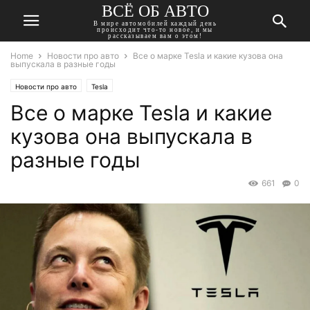
ВСЁ ОБ АВТО
В мире автомобилей каждый день
происходит что-то новое, и мы
рассказываем вам о этом!
Home
Новости про авто
Все о марке Tesla и какие кузова она
выпускала в разные годы
Новости про авто
Tesla
Все о марке Tesla и какие
кузова она выпускала в
разные годы
661
0