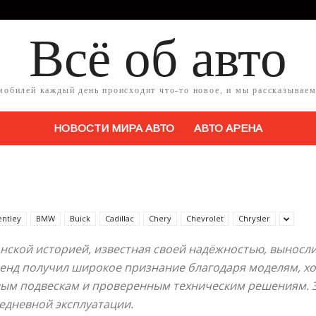
Всё об авто
мобилей каждый день происходит что-то новое, и мы рассказываем
НОВОСТИ МИРА АВТО
АВТО АРЕНА
entley
BMW
Buick
Cadillac
Chery
Chevrolet
Chrysler
онской историей, известная своей надёжностью, вынос
ренд получил широкое признание благодаря моделям, 
ым подвескам и проверенным техническим решениям. Э
едневной эксплуатации.