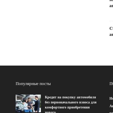
а
С
а
Популярные посты
П
Кредит на покупку автомобиля
Н
без первоначального взноса для
Ав
комфортного приобретения
нового...