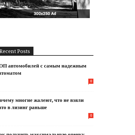
Recent Posts
ОП автомобилей с самым надежным
втоматом
0
очему многие жалеют, что не взяли
вто в лизинг раньше
0
ак получить максимальную оценку