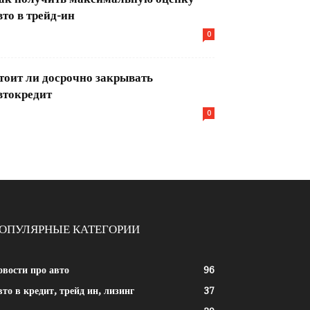
вто в трейд-ин
0
тоит ли досрочно закрывать
втокредит
0
ОПУЛЯРНЫЕ КАТЕГОРИИ
овости про авто
96
то в кредит, трейд ин, лизинг
37