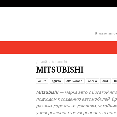
В мире авто
Домой
Mitsubishi
MITSUBISHI
Acura
Agusta
Alfa Romeo
Aprilia
Audi
B
Mitsubishi
— марка авто с богатой яп
подходом к созданию автомобилей. Б
разным дорожным условиям, устойчив
универсальность и уверенность в повс