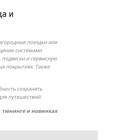
да и
загородные поездки или
ащение системами
 подвески и сервисную
ых покрытиях. Также
бность сохранять
для путешествий.
, тюнинге и новинках