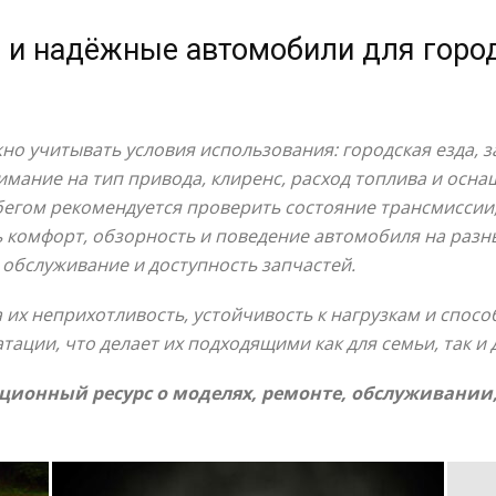
е и надёжные автомобили для горо
но учитывать условия использования: городская езда, 
мание на тип привода, клиренс, расход топлива и осн
бегом рекомендуется проверить состояние трансмиссии,
ь комфорт, обзорность и поведение автомобиля на разн
 обслуживание и доступность запчастей.
их неприхотливость, устойчивость к нагрузкам и спосо
тации, что делает их подходящими как для семьи, так и 
ионный ресурс о моделях, ремонте, обслуживании