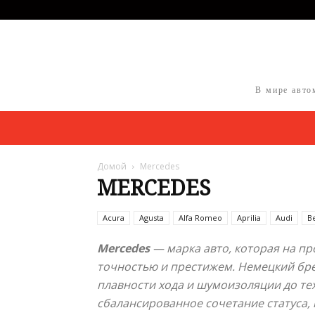
В мире авто
Домой
Mercedes
MERCEDES
Acura
Agusta
Alfa Romeo
Aprilia
Audi
B
Mercedes
— марка авто, которая на п
точностью и престижем. Немецкий бре
плавности хода и шумоизоляции до те
сбалансированное сочетание статуса,