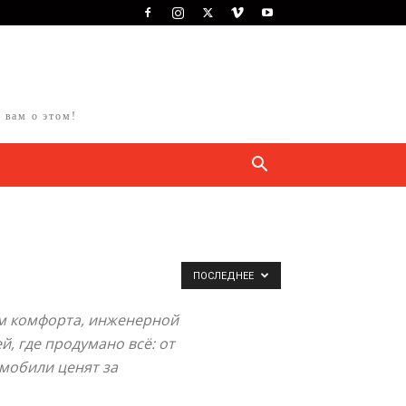
 вам о этом!
ПОСЛЕДНЕЕ
ем комфорта, инженерной
 где продумано всё: от
омобили ценят за