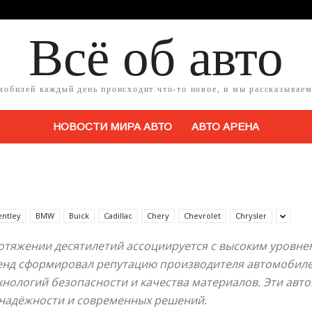
Всё об авто
мобилей каждый день происходит что-то новое, и мы рассказываем
НОВОСТИ МИРА АВТО
АВТО АРЕНА
entley
BMW
Buick
Cadillac
Chery
Chevrolet
Chrysler
ротяжении десятилетий ассоциируется с высоким уровн
нд сформировал репутацию производителя автомобилей,
хнологий безопасности и качества материалов. Эти авт
 надёжности и современных решений.