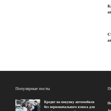
К
а
С
а
Популярные посты
П
Кредит на покупку автомобиля
Н
без первоначального взноса для
Ав