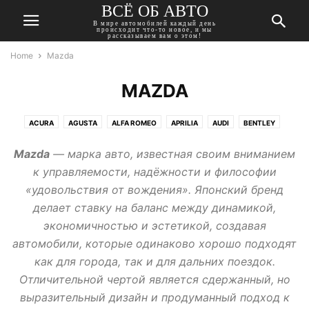
ВСЁ ОБ АВТО
В мире автомобилей каждый день
происходит что-то новое, и мы
рассказываем вам о этом!
Home
Mazda
MAZDA
ACURA
AGUSTA
ALFA ROMEO
APRILIA
AUDI
BENTLEY
BMW
BUICK
CADILLAC
CHERY
CHEVROLET
CHRYSLER
Mazda
— марка авто, известная своим вниманием
CITROEN
DACIA
DAEWOO
DAIHATSU
DATSUN
DODGE
к управляемости, надёжности и философии
DONGFENG
DUCATI
FIAT
FORD
GEELY
GMC
«удовольствия от вождения». Японский бренд
HARLEY-DAVIDSON
HAVAL
HONDA
HUMMER
HYUNDAI
делает ставку на баланс между динамикой,
INFINITI
ISUZU
JAGUAR
JEEP
KAWASAKI
KIA
LADA
экономичностью и эстетикой, создавая
LANCIA
LAND ROVER
LEXUS
MASERATI
MAZDA
MERCEDES
автомобили, которые одинаково хорошо подходят
MINI
MITSUBISHI
MOSKVICH
NISSAN
OPEL
PEUGEOT
как для города, так и для дальних поездок.
PONTIAC
PORSCHE
RENAULT
ROVER
SAAB
SEAT
SKODA
Отличительной чертой является сдержанный, но
SSANGYONG
SUBARU
SUZUKI
TATA
TESLA
TOYOTA
выразительный дизайн и продуманный подход к
TRIUMPH
VOLKSWAGEN
VOLVO