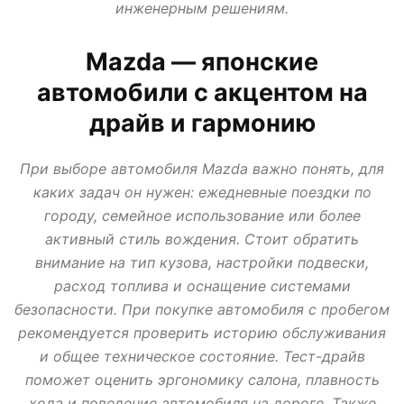
инженерным решениям.
АВТО В КРЕДИТ, ТРЕЙД ИН, ЛИЗИНГ
ВАЗ
ИЖ
ЛАДА
МИР АВТО
НОВОСТИ ПРО АВТО
УАЗ
Mazda — японские
автомобили с акцентом на
драйв и гармонию
При выборе автомобиля Mazda важно понять, для
каких задач он нужен: ежедневные поездки по
городу, семейное использование или более
активный стиль вождения. Стоит обратить
внимание на тип кузова, настройки подвески,
расход топлива и оснащение системами
безопасности. При покупке автомобиля с пробегом
рекомендуется проверить историю обслуживания
и общее техническое состояние. Тест-драйв
поможет оценить эргономику салона, плавность
хода и поведение автомобиля на дороге. Также