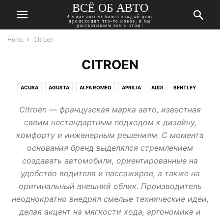
ВСЁ ОБ АВТО
В мире автомобилей каждый день
происходит что-то новое, и мы
рассказываем вам о этом!
Home
Citroen
CITROEN
ACURA
AGUSTA
ALFA ROMEO
APRILIA
AUDI
BENTLEY
BMW
BUICK
CADILLAC
CHERY
CHEVROLET
CHRYSLER
Citroen — французская марка авто, известная
CITROEN
DACIA
DAEWOO
DAIHATSU
DATSUN
DODGE
своим нестандартным подходом к дизайну,
DONGFENG
DUCATI
FIAT
FORD
GEELY
GMC
комфорту и инженерным решениям. С момента
HARLEY-DAVIDSON
HAVAL
HONDA
HUMMER
HYUNDAI
основания бренд выделялся стремлением
INFINITI
ISUZU
JAGUAR
JEEP
KAWASAKI
KIA
LADA
создавать автомобили, ориентированные на
LANCIA
LAND ROVER
LEXUS
MASERATI
MAZDA
MERCEDES
удобство водителя и пассажиров, а также на
MINI
MITSUBISHI
MOSKVICH
NISSAN
OPEL
PEUGEOT
оригинальный внешний облик. Производитель
PONTIAC
PORSCHE
RENAULT
ROVER
SAAB
SEAT
SKODA
неоднократно внедрял смелые технические идеи,
SSANGYONG
SUBARU
SUZUKI
TATA
TESLA
TOYOTA
делая акцент на мягкости хода, эргономике и
TRIUMPH
VOLKSWAGEN
VOLVO