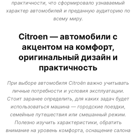
практичности, что сформировало узнаваемый
АВТО В КРЕДИТ, ТРЕЙД ИН, ЛИЗИНГ
ВАЗ
ИЖ
ЛАДА
МИР АВТО
характер автомобилей и преданную аудиторию по
НОВОСТИ ПРО АВТО
УАЗ
всему миру.
Citroen — автомобили с
акцентом на комфорт,
оригинальный дизайн и
практичность
При выборе автомобиля Citroën важно учитывать
личные потребности и условия эксплуатации.
Стоит заранее определить, для каких задач будет
использоваться машина — городские поездки,
семейные путешествия или смешанный режим.
Полезно изучить характеристики, обратить
внимание на уровень комфорта, оснащение салона