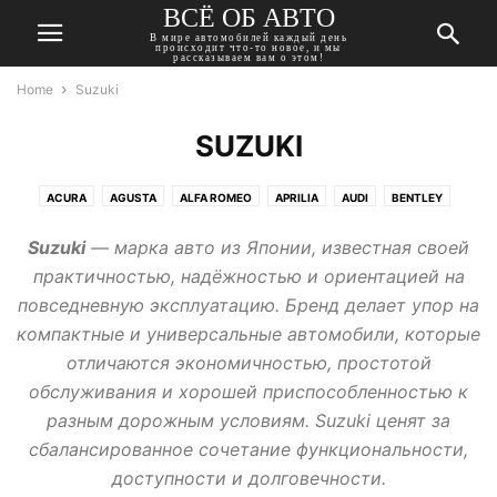
ВСЁ ОБ АВТО
В мире автомобилей каждый день
происходит что-то новое, и мы
рассказываем вам о этом!
Home
Suzuki
SUZUKI
ACURA
AGUSTA
ALFA ROMEO
APRILIA
AUDI
BENTLEY
BMW
BUICK
CADILLAC
CHERY
CHEVROLET
CHRYSLER
Suzuki
— марка авто из Японии, известная своей
CITROEN
DACIA
DAEWOO
DAIHATSU
DATSUN
DODGE
практичностью, надёжностью и ориентацией на
DONGFENG
DUCATI
FIAT
FORD
GEELY
GMC
повседневную эксплуатацию. Бренд делает упор на
HARLEY-DAVIDSON
HAVAL
HONDA
HUMMER
HYUNDAI
компактные и универсальные автомобили, которые
INFINITI
ISUZU
JAGUAR
JEEP
KAWASAKI
KIA
LADA
отличаются экономичностью, простотой
LANCIA
LAND ROVER
LEXUS
MASERATI
MAZDA
MERCEDES
обслуживания и хорошей приспособленностью к
MINI
MITSUBISHI
MOSKVICH
NISSAN
OPEL
PEUGEOT
разным дорожным условиям. Suzuki ценят за
PONTIAC
PORSCHE
RENAULT
ROVER
SAAB
SEAT
SKODA
сбалансированное сочетание функциональности,
SSANGYONG
SUBARU
SUZUKI
TATA
TESLA
TOYOTA
доступности и долговечности.
TRIUMPH
VOLKSWAGEN
VOLVO