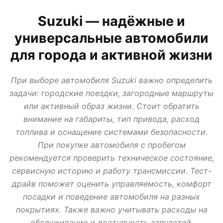
АВТО В КРЕДИТ, ТРЕЙД ИН, ЛИЗИНГ
ВАЗ
ИЖ
ЛАДА
МИР АВТО
Suzuki — надёжные и
НОВОСТИ ПРО АВТО
УАЗ
универсальные автомобили
для города и активной жизни
При выборе автомобиля Suzuki важно определить
задачи: городские поездки, загородные маршруты
или активный образ жизни. Стоит обратить
внимание на габариты, тип привода, расход
топлива и оснащение системами безопасности.
При покупке автомобиля с пробегом
рекомендуется проверить техническое состояние,
сервисную историю и работу трансмиссии. Тест-
драйв поможет оценить управляемость, комфорт
посадки и поведение автомобиля на разных
покрытиях. Также важно учитывать расходы на
обслуживание и доступность запчастей.