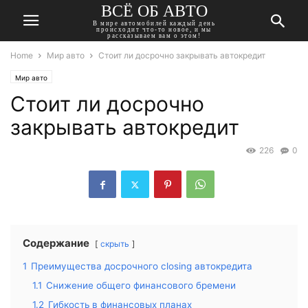
ВСЁ ОБ АВТО
В мире автомобилей каждый день
происходит что-то новое, и мы
рассказываем вам о этом!
Home
Мир авто
Стоит ли досрочно закрывать автокредит
Мир авто
Стоит ли досрочно
закрывать автокредит
226
0
Содержание
скрыть
1
Преимущества досрочного closing автокредита
1.1
Снижение общего финансового бремени
1.2
Гибкость в финансовых планах