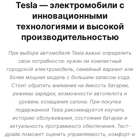
Tesla — электромобили с
АВТО В КРЕДИТ, ТРЕЙД ИН, ЛИЗИНГ
ВАЗ
ИЖ
ЛАДА
МИР АВТО
инновационными
НОВОСТИ ПРО АВТО
УАЗ
технологиями и высокой
производительностью
При выборе автомобиля Tesla важно определить
свои потребности: нужен ли компактный
городской электромобиль, семейный вариант или
более мощная модель с большим запасом хода.
Стоит обратить внимание на ёмкость батареи,
режимы зарядки, возможности автопилота и
уровень оснащения салона. При покупке
подержанной Tesla рекомендуется изучить
историю обслуживания, состояние батареи и
актуальность программного обеспечения. Тест-
драйв поможет оценить управляемость, комфорт и