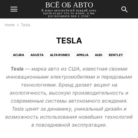
ВСЁ ОБ АВТО
В мире автомобилей каждый день
происходит что-то новое, и мы
рассказываем вам о этом!
Home
Tesla
TESLA
ACURA
AGUSTA
ALFA ROMEO
APRILIA
AUDI
BENTLEY
BMW
BUICK
CADILLAC
CHERY
CHEVROLET
CHRYSLER
Tesla
— марка авто из США, известная своими
CITROEN
DACIA
DAEWOO
DAIHATSU
DATSUN
DODGE
инновационными электромобилями и передовыми
DONGFENG
DUCATI
FIAT
FORD
GEELY
GMC
технологиями. Бренд делает акцент на
HARLEY-DAVIDSON
HAVAL
HONDA
HUMMER
HYUNDAI
экологичность, высокую производительность и
INFINITI
ISUZU
JAGUAR
JEEP
KAWASAKI
KIA
LADA
современные системы автономного вождения.
LANCIA
LAND ROVER
LEXUS
MASERATI
MAZDA
MERCEDES
Tesla ценят за динамику, уникальный дизайн и
MINI
MITSUBISHI
MOSKVICH
NISSAN
OPEL
PEUGEOT
возможность использования новейших технологий
PONTIAC
PORSCHE
RENAULT
ROVER
SAAB
SEAT
SKODA
в повседневной эксплуатации.
SSANGYONG
SUBARU
SUZUKI
TATA
TESLA
TOYOTA
TRIUMPH
VOLKSWAGEN
VOLVO