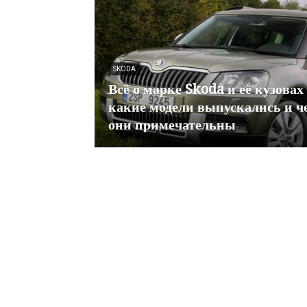
SKODA
Всё о марке Skoda и её кузова
какие модели выпускались и ч
они примечательны