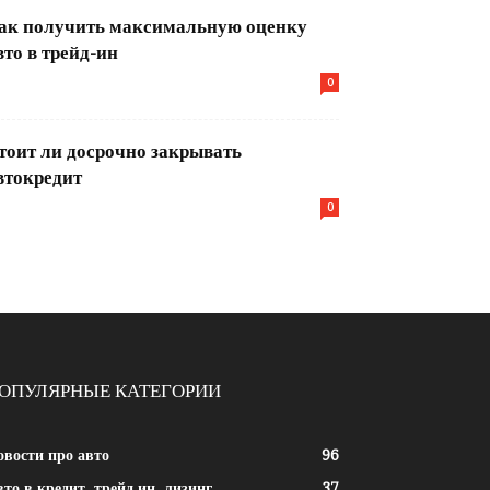
ак получить максимальную оценку
вто в трейд-ин
0
тоит ли досрочно закрывать
втокредит
0
ОПУЛЯРНЫЕ КАТЕГОРИИ
овости про авто
96
то в кредит, трейд ин, лизинг
37