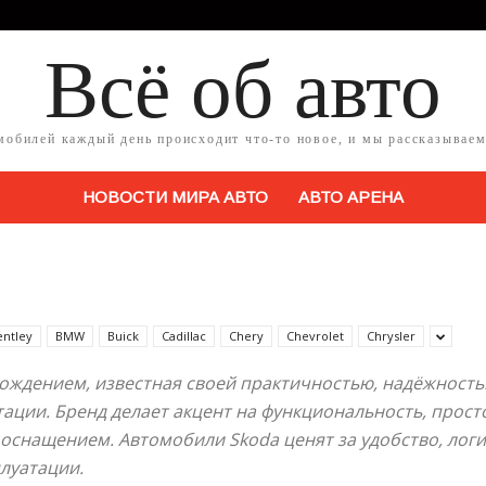
Всё об авто
мобилей каждый день происходит что-то новое, и мы рассказываем
НОВОСТИ МИРА АВТО
АВТО АРЕНА
entley
BMW
Buick
Cadillac
Chery
Chevrolet
Chrysler
ождением, известная своей практичностью, надёжност
ации. Бренд делает акцент на функциональность, прос
оснащением. Автомобили Skoda ценят за удобство, лог
луатации.