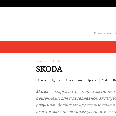
В мире авто
Домой
Skoda
SKODA
Acura
Agusta
Alfa Romeo
Aprilia
Audi
B
Skoda
— марка авто с чешским происх
решениями для повседневной эксплуат
разумный баланс между стоимостью и 
адаптацию к различным условиям эксп