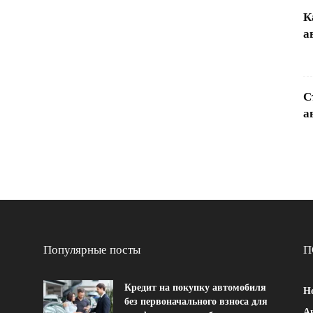
К
а
С
а
Популярные посты
П
Кредит на покупку автомобиля
Н
без первоначального взноса для
Ав