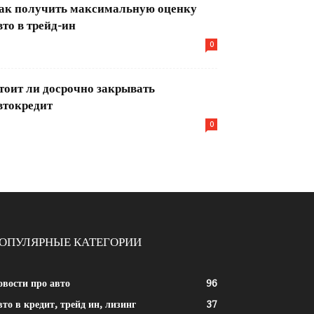
ак получить максимальную оценку
вто в трейд-ин
0
тоит ли досрочно закрывать
втокредит
0
ОПУЛЯРНЫЕ КАТЕГОРИИ
овости про авто
96
то в кредит, трейд ин, лизинг
37