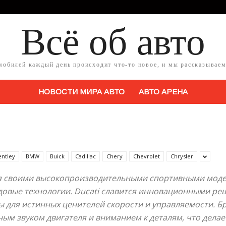
Всё об авто
мобилей каждый день происходит что-то новое, и мы рассказываем
НОВОСТИ МИРА АВТО
АВТО АРЕНА
entley
BMW
Buick
Cadillac
Chery
Chevrolet
Chrysler
я своими высокопроизводительными спортивными моде
довые технологии. Ducati славится инновационными ре
ы для истинных ценителей скорости и управляемости. Б
ым звуком двигателя и вниманием к деталям, что дела