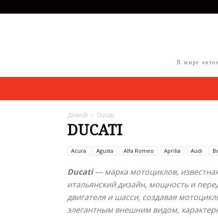
В мире авто
Домой
Ducati
DUCATI
Acura
Agusta
Alfa Romeo
Aprilia
Audi
B
Ducati
— марка мотоциклов, известна
итальянский дизайн, мощность и пере
двигателя и шасси, создавая мотоцикл
элегантным внешним видом, характерн