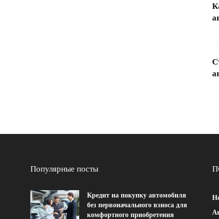
К
а
С
а
Популярные посты
П
Кредит на покупку автомобиля
Н
без первоначального взноса для
Ав
комфортного приобретения