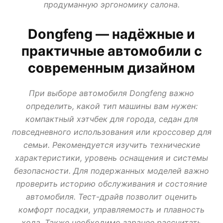
продуманную эргономику салона.
АВТО В КРЕДИТ, ТРЕЙД ИН, ЛИЗИНГ
ВАЗ
ИЖ
ЛАДА
МИР АВТО
НОВОСТИ ПРО АВТО
УАЗ
Dongfeng — надёжные и
практичные автомобили с
современным дизайном
При выборе автомобиля Dongfeng важно
определить, какой тип машины вам нужен:
компактный хэтчбек для города, седан для
повседневного использования или кроссовер для
семьи. Рекомендуется изучить технические
характеристики, уровень оснащения и системы
безопасности. Для подержанных моделей важно
проверить историю обслуживания и состояние
автомобиля. Тест-драйв позволит оценить
комфорт посадки, управляемость и плавность
хода. Также необходимо заранее рассчитать