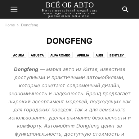
ВСЁ ОБ АВТО
В мире автомобилей каждый день
происходит что-то новое, и мы
рассказываем вам о этом!
Home
Dongfeng
DONGFENG
ACURA
AGUSTA
ALFA ROMEO
APRILIA
AUDI
BENTLEY
BMW
BUICK
CADILLAC
CHERY
CHEVROLET
CHRYSLER
Dongfeng
— марка авто из Китая, известная
CITROEN
DACIA
DAEWOO
DAIHATSU
DATSUN
DODGE
доступными и практичными автомобилями,
DONGFENG
DUCATI
FIAT
FORD
GEELY
GMC
которые сочетают современный дизайн,
HARLEY-DAVIDSON
HAVAL
HONDA
HUMMER
HYUNDAI
экономичность и надежность. Бренд предлагает
INFINITI
ISUZU
JAGUAR
JEEP
KAWASAKI
KIA
LADA
широкий ассортимент моделей, подходящих как
LANCIA
LAND ROVER
LEXUS
MASERATI
MAZDA
MERCEDES
для городских поездок, так и для семейного
MINI
MITSUBISHI
MOSKVICH
NISSAN
OPEL
PEUGEOT
использования, уделяя внимание безопасности и
PONTIAC
PORSCHE
RENAULT
ROVER
SAAB
SEAT
SKODA
комфорту. Автомобили Dongfeng ценят за
SSANGYONG
SUBARU
SUZUKI
TATA
TESLA
TOYOTA
функциональность, доступную стоимость и
TRIUMPH
VOLKSWAGEN
VOLVO