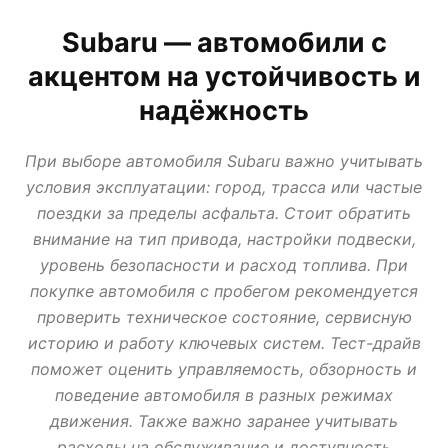
АВТО В КРЕДИТ, ТРЕЙД ИН, ЛИЗИНГ
ВАЗ
ИЖ
ЛАДА
МИР АВТО
Subaru — автомобили с
НОВОСТИ ПРО АВТО
УАЗ
акцентом на устойчивость и
надёжность
При выборе автомобиля Subaru важно учитывать
условия эксплуатации: город, трасса или частые
поездки за пределы асфальта. Стоит обратить
внимание на тип привода, настройки подвески,
уровень безопасности и расход топлива. При
покупке автомобиля с пробегом рекомендуется
проверить техническое состояние, сервисную
историю и работу ключевых систем. Тест-драйв
поможет оценить управляемость, обзорность и
поведение автомобиля в разных режимах
движения. Также важно заранее учитывать
расходы на обслуживание и доступность