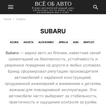
ВСЁ ОБ АВТО
В мире автомобилей каждый день
происходит что-то новое, и мы
рассказываем вам о этом!
Home
Subaru
SUBARU
ACURA
AGUSTA
ALFA ROMEO
APRILIA
AUDI
BENTLEY
BMW
BUICK
CADILLAC
CHERY
CHEVROLET
CHRYSLER
Subaru
— марка авто из Японии, известная своей
CITROEN
DACIA
DAEWOO
DAIHATSU
DATSUN
DODGE
ориентацией на безопасность, устойчивость и
DONGFENG
DUCATI
FIAT
FORD
GEELY
GMC
уверенное поведение на дороге в любых условиях.
HARLEY-DAVIDSON
HAVAL
HONDA
HUMMER
HYUNDAI
Бренд сформировал репутацию производителя
INFINITI
ISUZU
JAGUAR
JEEP
KAWASAKI
KIA
LADA
автомобилей с надёжной конструкцией,
LANCIA
LAND ROVER
LEXUS
MASERATI
MAZDA
MERCEDES
продуманной инженерией и вниманием к деталям,
MINI
MITSUBISHI
MOSKVICH
NISSAN
OPEL
PEUGEOT
важным для повседневной эксплуатации. Эти
PONTIAC
PORSCHE
RENAULT
ROVER
SAAB
SEAT
SKODA
автомобили часто выбирают за стабильность,
SSANGYONG
SUBARU
SUZUKI
TATA
TESLA
TOYOTA
практичность и ощущение контроля за рулём.
TRIUMPH
VOLKSWAGEN
VOLVO