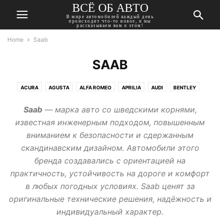
ВСЁ ОБ АВТО
В мире автомобилей каждый день
происходит что-то новое, и мы
рассказываем вам о этом!
Home
Saab
SAAB
ACURA
AGUSTA
ALFA ROMEO
APRILIA
AUDI
BENTLEY
BMW
BUICK
CADILLAC
CHERY
CHEVROLET
CHRYSLER
Saab
— марка авто со шведскими корнями,
CITROEN
DACIA
DAEWOO
DAIHATSU
DATSUN
DODGE
известная инженерным подходом, повышенным
DONGFENG
DUCATI
FIAT
FORD
GEELY
GMC
вниманием к безопасности и сдержанным
HARLEY-DAVIDSON
HAVAL
HONDA
HUMMER
HYUNDAI
скандинавским дизайном. Автомобили этого
INFINITI
ISUZU
JAGUAR
JEEP
KAWASAKI
KIA
LADA
бренда создавались с ориентацией на
LANCIA
LAND ROVER
LEXUS
MASERATI
MAZDA
MERCEDES
практичность, устойчивость на дороге и комфорт
MINI
MITSUBISHI
MOSKVICH
NISSAN
OPEL
PEUGEOT
в любых погодных условиях. Saab ценят за
PONTIAC
PORSCHE
RENAULT
ROVER
SAAB
SEAT
SKODA
оригинальные технические решения, надёжность и
SSANGYONG
SUBARU
SUZUKI
TATA
TESLA
TOYOTA
индивидуальный характер.
TRIUMPH
VOLKSWAGEN
VOLVO