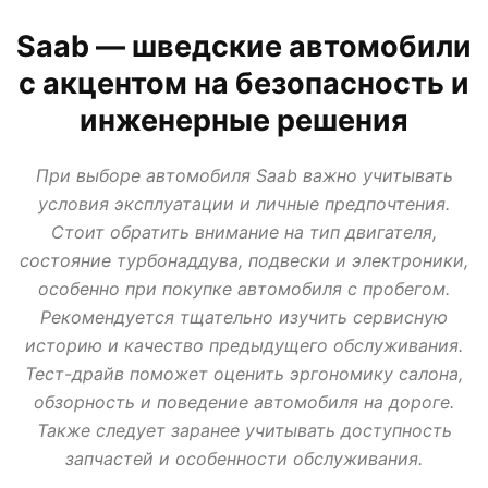
АВТО В КРЕДИТ, ТРЕЙД ИН, ЛИЗИНГ
ВАЗ
ИЖ
ЛАДА
МИР АВТО
Saab — шведские автомобили
НОВОСТИ ПРО АВТО
УАЗ
с акцентом на безопасность и
инженерные решения
При выборе автомобиля Saab важно учитывать
условия эксплуатации и личные предпочтения.
Стоит обратить внимание на тип двигателя,
состояние турбонаддува, подвески и электроники,
особенно при покупке автомобиля с пробегом.
Рекомендуется тщательно изучить сервисную
историю и качество предыдущего обслуживания.
Тест-драйв поможет оценить эргономику салона,
обзорность и поведение автомобиля на дороге.
Также следует заранее учитывать доступность
запчастей и особенности обслуживания.