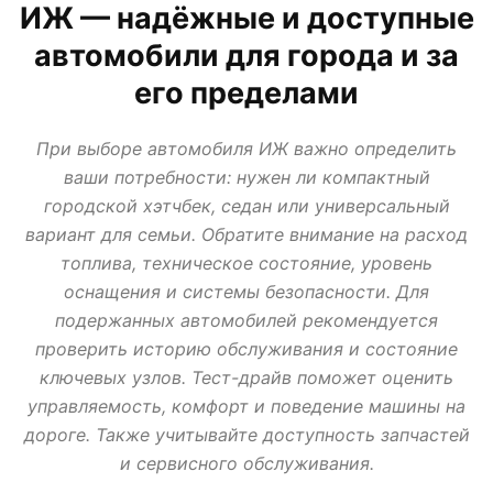
ИЖ — надёжные и доступные
АВТО В КРЕДИТ, ТРЕЙД ИН, ЛИЗИНГ
ВАЗ
ИЖ
ЛАДА
МИР АВТО
автомобили для города и за
НОВОСТИ ПРО АВТО
УАЗ
его пределами
При выборе автомобиля ИЖ важно определить
ваши потребности: нужен ли компактный
городской хэтчбек, седан или универсальный
вариант для семьи. Обратите внимание на расход
топлива, техническое состояние, уровень
оснащения и системы безопасности. Для
подержанных автомобилей рекомендуется
проверить историю обслуживания и состояние
ключевых узлов. Тест-драйв поможет оценить
управляемость, комфорт и поведение машины на
дороге. Также учитывайте доступность запчастей
и сервисного обслуживания.