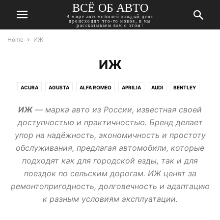
ВСЁ ОБ АВТО
В мире автомобилей каждый день
происходит что-то новое, и мы
рассказываем вам о этом!
Home
ИЖ
ИЖ
ACURA
AGUSTA
ALFA ROMEO
APRILIA
AUDI
BENTLEY
BMW
BUICK
CADILLAC
CHERY
CHEVROLET
CHRYSLER
ИЖ
— марка авто из России, известная своей
CITROEN
DACIA
DAEWOO
DAIHATSU
DATSUN
DODGE
доступностью и практичностью. Бренд делает
DONGFENG
DUCATI
FIAT
FORD
GEELY
GMC
упор на надёжность, экономичность и простоту
HARLEY-DAVIDSON
HAVAL
HONDA
HUMMER
HYUNDAI
обслуживания, предлагая автомобили, которые
INFINITI
ISUZU
JAGUAR
JEEP
KAWASAKI
KIA
LADA
подходят как для городской езды, так и для
LANCIA
LAND ROVER
LEXUS
MASERATI
MAZDA
MERCEDES
поездок по сельским дорогам. ИЖ ценят за
MINI
MITSUBISHI
MOSKVICH
NISSAN
OPEL
PEUGEOT
ремонтопригодность, долговечность и адаптацию
PONTIAC
PORSCHE
RENAULT
ROVER
SAAB
SEAT
SKODA
к разным условиям эксплуатации.
SSANGYONG
SUBARU
SUZUKI
TATA
TESLA
TOYOTA
TRIUMPH
VOLKSWAGEN
VOLVO