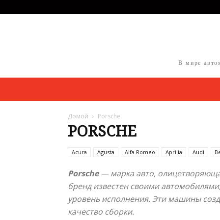
В мире авто
Домой
Porsche
PORSCHE
Acura
Agusta
Alfa Romeo
Aprilia
Audi
B
Porsche
— марка авто, олицетворяюща
бренд известен своими автомобилями,
уровень исполнения. Эти машины созда
качество сборки.