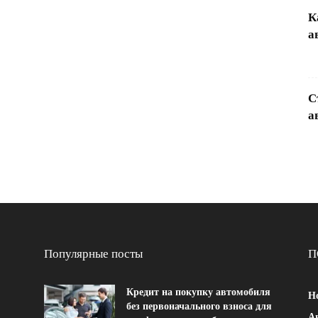
К
а
С
а
Популярные посты
П
Кредит на покупку автомобиля
Н
без первоначального взноса для
Ав