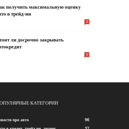
ак получить максимальную оценку
вто в трейд-ин
0
тоит ли досрочно закрывать
втокредит
0
ОПУЛЯРНЫЕ КАТЕГОРИИ
овости про авто
96
то в кредит, трейд ин, лизинг
37