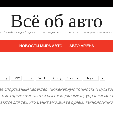
Всё об авто
мобилей каждый день происходит что-то новое, и мы рассказываем
НОВОСТИ МИРА АВТО
АВТО АРЕНА
entley
BMW
Buick
Cadillac
Chery
Chevrolet
Chrysler
я спортивный характер, инженерную точность и культо
 в которых сочетаются высокая динамика, управляемос
ются для тех, кто ценит эмоции за рулём, технологичн