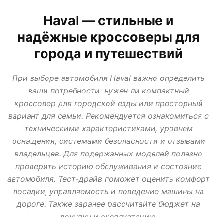
АВТО В КРЕДИТ, ТРЕЙД ИН, ЛИЗИНГ
ВАЗ
ИЖ
ЛАДА
МИР АВТО
Haval — стильные и
НОВОСТИ ПРО АВТО
УАЗ
надёжные кроссоверы для
города и путешествий
При выборе автомобиля Haval важно определить
ваши потребности: нужен ли компактный
кроссовер для городской езды или просторный
вариант для семьи. Рекомендуется ознакомиться с
техническими характеристиками, уровнем
оснащения, системами безопасности и отзывами
владельцев. Для подержанных моделей полезно
проверить историю обслуживания и состояние
автомобиля. Тест-драйв поможет оценить комфорт
посадки, управляемость и поведение машины на
дороге. Также заранее рассчитайте бюджет на
покупку и эксплуатацию.