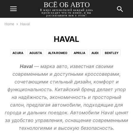
ВСЁ ОБ АВТО
В мире автомобилей каждый день
происходит что-то новое, и мы
рассказываем вам о этом!
Home
Haval
HAVAL
ACURA
AGUSTA
ALFA ROMEO
APRILIA
AUDI
BENTLEY
BMW
BUICK
CADILLAC
CHERY
CHEVROLET
CHRYSLER
Haval
— марка авто, известная своими
CITROEN
DACIA
DAEWOO
DAIHATSU
DATSUN
DODGE
современными и доступными кроссоверами,
DONGFENG
DUCATI
FIAT
FORD
GEELY
GMC
сочетающими стильный дизайн, комфорт и
HARLEY-DAVIDSON
HAVAL
HONDA
HUMMER
HYUNDAI
функциональность. Китайский бренд делает упор
INFINITI
ISUZU
JAGUAR
JEEP
KAWASAKI
KIA
LADA
на надёжность, экономичность и просторный
LANCIA
LAND ROVER
LEXUS
MASERATI
MAZDA
MERCEDES
салон, предлагая автомобили, подходящие для
MINI
MITSUBISHI
MOSKVICH
NISSAN
OPEL
PEUGEOT
города и дальних поездок. Автомобили Haval ценят
PONTIAC
PORSCHE
RENAULT
ROVER
SAAB
SEAT
SKODA
за удобство управления, оснащение современными
SSANGYONG
SUBARU
SUZUKI
TATA
TESLA
TOYOTA
технологиями и высокую безопасность.
TRIUMPH
VOLKSWAGEN
VOLVO