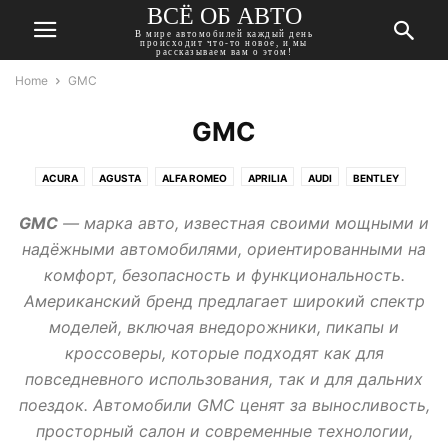
ВСЁ ОБ АВТО
В мире автомобилей каждый день
происходит что-то новое, и мы
рассказываем вам о этом!
Home
GMC
GMC
ACURA
AGUSTA
ALFA ROMEO
APRILIA
AUDI
BENTLEY
BMW
BUICK
CADILLAC
CHERY
CHEVROLET
CHRYSLER
GMC
— марка авто, известная своими мощными и
CITROEN
DACIA
DAEWOO
DAIHATSU
DATSUN
DODGE
надёжными автомобилями, ориентированными на
DONGFENG
DUCATI
FIAT
FORD
GEELY
GMC
комфорт, безопасность и функциональность.
HARLEY-DAVIDSON
HAVAL
HONDA
HUMMER
HYUNDAI
Американский бренд предлагает широкий спектр
INFINITI
ISUZU
JAGUAR
JEEP
KAWASAKI
KIA
LADA
моделей, включая внедорожники, пикапы и
LANCIA
LAND ROVER
LEXUS
MASERATI
MAZDA
MERCEDES
кроссоверы, которые подходят как для
MINI
MITSUBISHI
MOSKVICH
NISSAN
OPEL
PEUGEOT
повседневного использования, так и для дальних
PONTIAC
PORSCHE
RENAULT
ROVER
SAAB
SEAT
SKODA
поездок. Автомобили GMC ценят за выносливость,
SSANGYONG
SUBARU
SUZUKI
TATA
TESLA
TOYOTA
просторный салон и современные технологии,
TRIUMPH
VOLKSWAGEN
VOLVO