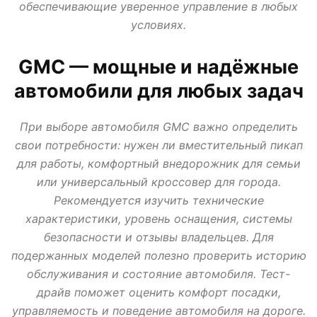
обеспечивающие уверенное управление в любых
АВТО В КРЕДИТ, ТРЕЙД ИН, ЛИЗИНГ
ВАЗ
ИЖ
ЛАДА
МИР АВТО
условиях.
НОВОСТИ ПРО АВТО
УАЗ
GMC — мощные и надёжные
автомобили для любых задач
При выборе автомобиля GMC важно определить
свои потребности: нужен ли вместительный пикап
для работы, комфортный внедорожник для семьи
или универсальный кроссовер для города.
Рекомендуется изучить технические
характеристики, уровень оснащения, системы
безопасности и отзывы владельцев. Для
подержанных моделей полезно проверить историю
обслуживания и состояние автомобиля. Тест-
драйв поможет оценить комфорт посадки,
управляемость и поведение автомобиля на дороге.