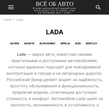
ВСЁ ОБ АВТО
В мире автомобилей каждый день
происходит что-то новое, и мы
рассказываем вам о этом!
Home
Lada
LADA
ACURA
AGUSTA
ALFA ROMEO
APRILIA
AUDI
BENTLEY
BMW
BUICK
CADILLAC
CHERY
CHEVROLET
CHRYSLER
Lada
— марка авто, известная своими
CITROEN
DACIA
DAEWOO
DAIHATSU
DATSUN
DODGE
практичными и доступными автомобилями,
DONGFENG
DUCATI
FIAT
FORD
GEELY
GMC
которые идеально подходят для повседневной
HARLEY-DAVIDSON
HAVAL
HONDA
HUMMER
HYUNDAI
эксплуатации в городе и на загородных дорогах.
INFINITI
ISUZU
JAGUAR
JEEP
KAWASAKI
KIA
LADA
Российский бренд делает акцент на надёжность,
LANCIA
LAND ROVER
LEXUS
MASERATI
MAZDA
MERCEDES
простоту обслуживания и функциональность,
MINI
MITSUBISHI
MOSKVICH
NISSAN
OPEL
PEUGEOT
предлагая модели, сочетающие доступную
PONTIAC
PORSCHE
RENAULT
ROVER
SAAB
SEAT
SKODA
стоимость и комфорт. Автомобили Lada ценят за
SSANGYONG
SUBARU
SUZUKI
TATA
TESLA
TOYOTA
прочность, экономичность и устойчивость к
TRIUMPH
VOLKSWAGEN
VOLVO