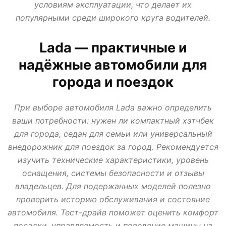
условиям эксплуатации, что делает их
АВТО В КРЕДИТ, ТРЕЙД ИН, ЛИЗИНГ
ВАЗ
ИЖ
ЛАДА
МИР АВТО
популярными среди широкого круга водителей.
НОВОСТИ ПРО АВТО
УАЗ
Lada — практичные и
надёжные автомобили для
города и поездок
При выборе автомобиля Lada важно определить
ваши потребности: нужен ли компактный хэтчбек
для города, седан для семьи или универсальный
внедорожник для поездок за город. Рекомендуется
изучить технические характеристики, уровень
оснащения, системы безопасности и отзывы
владельцев. Для подержанных моделей полезно
проверить историю обслуживания и состояние
автомобиля. Тест-драйв поможет оценить комфорт
посадки, управляемость и поведение машины на