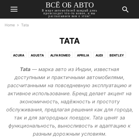
ВСЁ ОБ АВТО
В мире автомобилей каждый день
происходит что-то новое, и мы
рассказываем вам о этом!
Home
Tata
TATA
ACURA
AGUSTA
ALFA ROMEO
APRILIA
AUDI
BENTLEY
BMW
BUICK
CADILLAC
CHERY
CHEVROLET
CHRYSLER
Tata
— марка авто из Индии, известная
CITROEN
DACIA
DAEWOO
DAIHATSU
DATSUN
DODGE
доступными и практичными автомобилями,
DONGFENG
DUCATI
FIAT
FORD
GEELY
GMC
рассчитанными на повседневную эксплуатацию и
HARLEY-DAVIDSON
HAVAL
HONDA
HUMMER
HYUNDAI
активное использование. Бренд делает акцент на
INFINITI
ISUZU
JAGUAR
JEEP
KAWASAKI
KIA
LADA
экономичность, надёжность и простоту
LANCIA
LAND ROVER
LEXUS
MASERATI
MAZDA
MERCEDES
обслуживания, предлагая решения как для города,
MINI
MITSUBISHI
MOSKVICH
NISSAN
OPEL
PEUGEOT
так и для загородных поездок. Tata ценят за
PONTIAC
PORSCHE
RENAULT
ROVER
SAAB
SEAT
SKODA
функциональность, выносливость и адаптацию к
SSANGYONG
SUBARU
SUZUKI
TATA
TESLA
TOYOTA
разным дорожным условиям.
TRIUMPH
VOLKSWAGEN
VOLVO