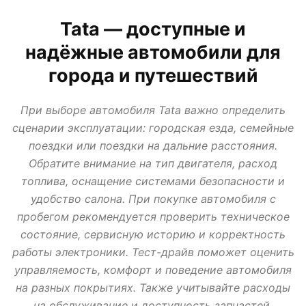
АВТО В КРЕДИТ, ТРЕЙД ИН, ЛИЗИНГ
ВАЗ
ИЖ
ЛАДА
МИР АВТО
Tata — доступные и
НОВОСТИ ПРО АВТО
УАЗ
надёжные автомобили для
города и путешествий
При выборе автомобиля Tata важно определить
сценарии эксплуатации: городская езда, семейные
поездки или поездки на дальние расстояния.
Обратите внимание на тип двигателя, расход
топлива, оснащение системами безопасности и
удобство салона. При покупке автомобиля с
пробегом рекомендуется проверить техническое
состояние, сервисную историю и корректность
работы электроники. Тест-драйв поможет оценить
управляемость, комфорт и поведение автомобиля
на разных покрытиях. Также учитывайте расходы
на обслуживание и доступность запчастей.