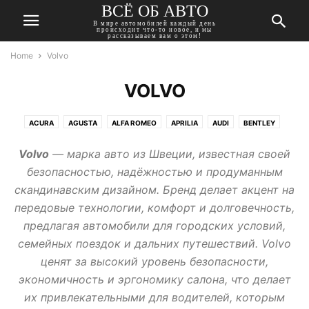
ВСЁ ОБ АВТО
В мире автомобилей каждый день
происходит что-то новое, и мы
рассказываем вам о этом!
Home
Volvo
VOLVO
ACURA
AGUSTA
ALFA ROMEO
APRILIA
AUDI
BENTLEY
BMW
BUICK
CADILLAC
CHERY
CHEVROLET
CHRYSLER
Volvo
— марка авто из Швеции, известная своей
CITROEN
DACIA
DAEWOO
DAIHATSU
DATSUN
DODGE
безопасностью, надёжностью и продуманным
DONGFENG
DUCATI
FIAT
FORD
GEELY
GMC
скандинавским дизайном. Бренд делает акцент на
HARLEY-DAVIDSON
HAVAL
HONDA
HUMMER
HYUNDAI
передовые технологии, комфорт и долговечность,
INFINITI
ISUZU
JAGUAR
JEEP
KAWASAKI
KIA
LADA
предлагая автомобили для городских условий,
LANCIA
LAND ROVER
LEXUS
MASERATI
MAZDA
MERCEDES
семейных поездок и дальних путешествий. Volvo
MINI
MITSUBISHI
MOSKVICH
NISSAN
OPEL
PEUGEOT
ценят за высокий уровень безопасности,
PONTIAC
PORSCHE
RENAULT
ROVER
SAAB
SEAT
SKODA
экономичность и эргономику салона, что делает
SSANGYONG
SUBARU
SUZUKI
TATA
TESLA
TOYOTA
их привлекательными для водителей, которым
TRIUMPH
VOLKSWAGEN
VOLVO