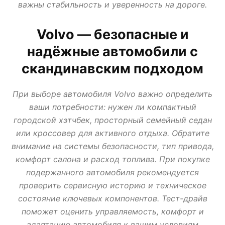
важны стабильность и уверенность на дороге.
АВТО В КРЕДИТ, ТРЕЙД ИН, ЛИЗИНГ
ВАЗ
ИЖ
ЛАДА
МИР АВТО
НОВОСТИ ПРО АВТО
УАЗ
Volvo — безопасные и
надёжные автомобили с
скандинавским подходом
При выборе автомобиля Volvo важно определить
ваши потребности: нужен ли компактный
городской хэтчбек, просторный семейный седан
или кроссовер для активного отдыха. Обратите
внимание на системы безопасности, тип привода,
комфорт салона и расход топлива. При покупке
подержанного автомобиля рекомендуется
проверить сервисную историю и техническое
состояние ключевых компонентов. Тест-драйв
поможет оценить управляемость, комфорт и
адаптацию автомобиля к вашим условиям