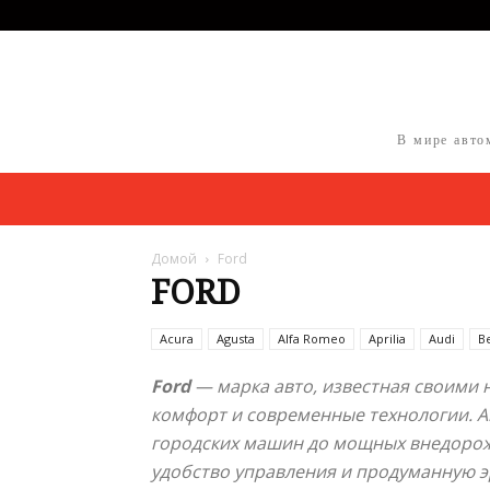
В мире авто
Домой
Ford
FORD
Acura
Agusta
Alfa Romeo
Aprilia
Audi
B
Ford
— марка авто, известная своими
комфорт и современные технологии. А
городских машин до мощных внедорожн
удобство управления и продуманную э