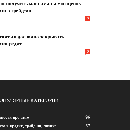
ак получить максимальную оценку
вто в трейд-ин
0
тоит ли досрочно закрывать
втокредит
0
ОПУЛЯРНЫЕ КАТЕГОРИИ
овости про авто
96
то в кредит, трейд ин, лизинг
37