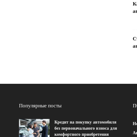
К
а
С
а
Популярные посты
П
Кредит на покупку автомобиля
Н
без первоначального взноса для
Ав
комфортного приобретения