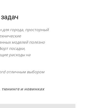
 задач
н для города, просторный
ехнические
жанных моделей полезно
форт посадки,
ущие расходы на
 Ford отличным выбором
, тюнинге и новинках