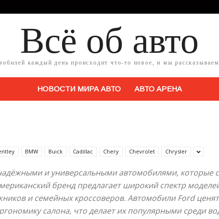
Всё об авто
мобилей каждый день происходит что-то новое, и мы рассказываем
НОВОСТИ МИРА АВТО
АВТО АРЕНА
entley
BMW
Buick
Cadillac
Chery
Chevrolet
Chrysler
 надёжными и универсальными автомобилями, которые с
мериканский бренд предлагает широкий спектр моделе
иков и семейных кроссоверов. Автомобили Ford ценят 
ргономику салона, что делает их популярными среди во