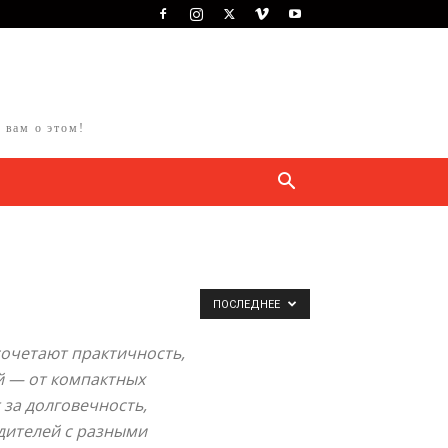
 вам о этом!
ПОСЛЕДНЕЕ
очетают практичность,
й — от компактных
за долговечность,
дителей с разными