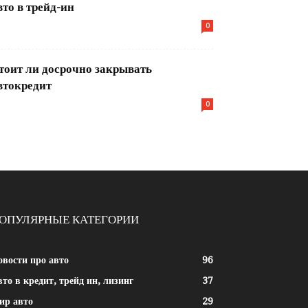
вто в трейд-ин
0
тоит ли досрочно закрывать
втокредит
0
ОПУЛЯРНЫЕ КАТЕГОРИИ
овости про авто
96
то в кредит, трейд ин, лизинг
37
ир авто
29