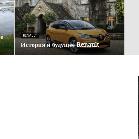
е
RENAULT
История и будущее Renault