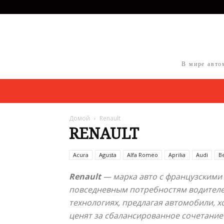
В мире авто
Домой
Renault
RENAULT
Acura
Agusta
Alfa Romeo
Aprilia
Audi
B
Renault
— марка авто с французскими
повседневным потребностям водителей
технологиях, предлагая автомобили, х
ценят за сбалансированное сочетание