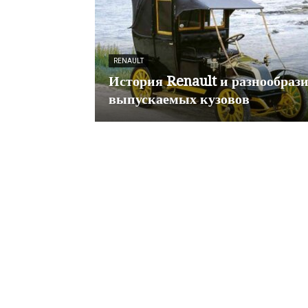
RENAULT
История Renault и разнообрази
выпускаемых кузовов