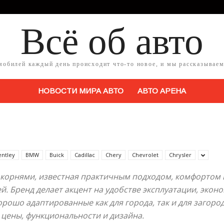
Всё об авто
мобилей каждый день происходит что-то новое, и мы рассказываем
НОВОСТИ МИРА АВТО
АВТО АРЕНА
entley
BMW
Buick
Cadillac
Chery
Chevrolet
Chrysler
 корнями, известная практичным подходом, комфортом 
. Бренд делает акцент на удобстве эксплуатации, эко
орошо адаптированные как для города, так и для загород
 цены, функциональности и дизайна.