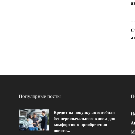
а
С
а
Популярные посты
П
Кредит на покупку автомобиля
Н
без первоначального взноса для
Ав
комфортного приобретения
нового...
М