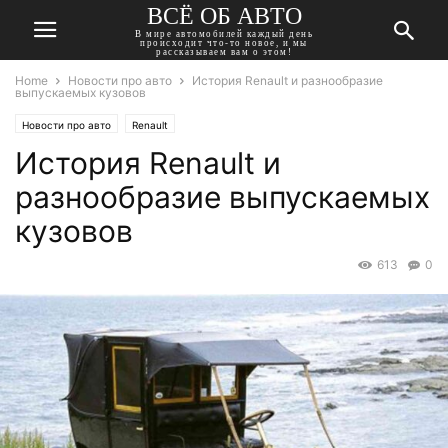
ВСЁ ОБ АВТО
В мире автомобилей каждый день
происходит что-то новое, и мы
рассказываем вам о этом!
Home
Новости про авто
История Renault и разнообразие
выпускаемых кузовов
Новости про авто
Renault
История Renault и
разнообразие выпускаемых
кузовов
613
0