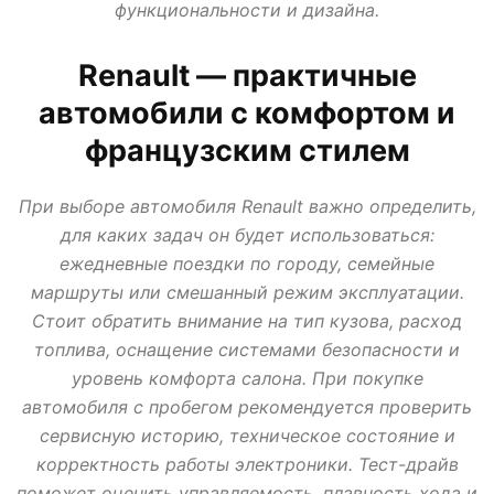
функциональности и дизайна.
АВТО В КРЕДИТ, ТРЕЙД ИН, ЛИЗИНГ
ВАЗ
ИЖ
ЛАДА
МИР АВТО
НОВОСТИ ПРО АВТО
УАЗ
Renault — практичные
автомобили с комфортом и
французским стилем
При выборе автомобиля Renault важно определить,
для каких задач он будет использоваться:
ежедневные поездки по городу, семейные
маршруты или смешанный режим эксплуатации.
Стоит обратить внимание на тип кузова, расход
топлива, оснащение системами безопасности и
уровень комфорта салона. При покупке
автомобиля с пробегом рекомендуется проверить
сервисную историю, техническое состояние и
корректность работы электроники. Тест-драйв
поможет оценить управляемость, плавность хода и