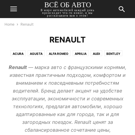
ВСЁ ОБ АВТО
В мире автомобилей каждый день
происходит что-то новое, и мы
рассказываем вам о этом!
Home
Renault
RENAULT
ACURA
AGUSTA
ALFA ROMEO
APRILIA
AUDI
BENTLEY
BMW
BUICK
CADILLAC
CHERY
CHEVROLET
CHRYSLER
Renault
— марка авто с французскими корнями,
CITROEN
DACIA
DAEWOO
DAIHATSU
DATSUN
DODGE
известная практичным подходом, комфортом и
DONGFENG
DUCATI
FIAT
FORD
GEELY
GMC
вниманием к повседневным потребностям
HARLEY-DAVIDSON
HAVAL
HONDA
HUMMER
HYUNDAI
водителей. Бренд делает акцент на удобстве
INFINITI
ISUZU
JAGUAR
JEEP
KAWASAKI
KIA
LADA
эксплуатации, экономичности и современных
LANCIA
LAND ROVER
LEXUS
MASERATI
MAZDA
MERCEDES
технологиях, предлагая автомобили, хорошо
MINI
MITSUBISHI
MOSKVICH
NISSAN
OPEL
PEUGEOT
адаптированные как для города, так и для
PONTIAC
PORSCHE
RENAULT
ROVER
SAAB
SEAT
SKODA
загородных поездок. Renault ценят за
SSANGYONG
SUBARU
SUZUKI
TATA
TESLA
TOYOTA
сбалансированное сочетание цены,
TRIUMPH
VOLKSWAGEN
VOLVO