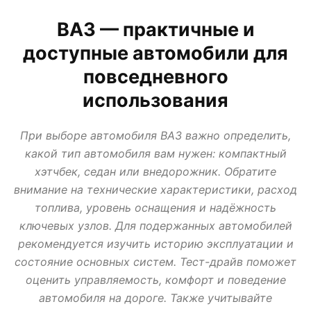
АВТО В КРЕДИТ, ТРЕЙД ИН, ЛИЗИНГ
ВАЗ
ИЖ
ЛАДА
МИР АВТО
ВАЗ — практичные и
НОВОСТИ ПРО АВТО
УАЗ
доступные автомобили для
повседневного
использования
При выборе автомобиля ВАЗ важно определить,
какой тип автомобиля вам нужен: компактный
хэтчбек, седан или внедорожник. Обратите
внимание на технические характеристики, расход
топлива, уровень оснащения и надёжность
ключевых узлов. Для подержанных автомобилей
рекомендуется изучить историю эксплуатации и
состояние основных систем. Тест-драйв поможет
оценить управляемость, комфорт и поведение
автомобиля на дороге. Также учитывайте