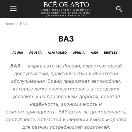
ВСЁ ОБ АВТО
В мире автомобилей каждый день
происходит что-то новое, и мы
рассказываем вам о этом!
Home
ВАЗ
ВАЗ
ACURA
AGUSTA
ALFA ROMEO
APRILIA
AUDI
BENTLEY
BMW
BUICK
CADILLAC
CHERY
CHEVROLET
CHRYSLER
ВАЗ
— марка авто из России, известная своей
CITROEN
DACIA
DAEWOO
DAIHATSU
DATSUN
DODGE
доступностью, практичностью и простотой
DONGFENG
DUCATI
FIAT
FORD
GEELY
GMC
обслуживания. Бренд предлагает автомобили,
HARLEY-DAVIDSON
HAVAL
HONDA
HUMMER
HYUNDAI
которые легко эксплуатировать в городских
INFINITI
ISUZU
JAGUAR
JEEP
KAWASAKI
KIA
LADA
условиях и на просёлочных дорогах, сочетая
LANCIA
LAND ROVER
LEXUS
MASERATI
MAZDA
MERCEDES
надёжность, экономичность и
MINI
MITSUBISHI
MOSKVICH
NISSAN
OPEL
PEUGEOT
ремонтопригодность. ВАЗ ценят за долговечность,
PONTIAC
PORSCHE
RENAULT
ROVER
SAAB
SEAT
SKODA
доступность запчастей и широкий выбор моделей
SSANGYONG
SUBARU
SUZUKI
TATA
TESLA
TOYOTA
для разных потребностей водителей.
TRIUMPH
VOLKSWAGEN
VOLVO