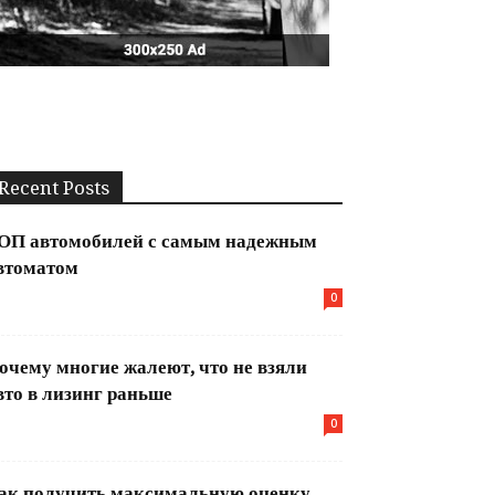
Recent Posts
ОП автомобилей с самым надежным
втоматом
0
очему многие жалеют, что не взяли
вто в лизинг раньше
0
ак получить максимальную оценку