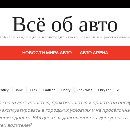
Всё об авто
мобилей каждый день происходит что-то новое, и мы рассказываем
НОВОСТИ МИРА АВТО
АВТО АРЕНА
entley
BMW
Buick
Cadillac
Chery
Chevrolet
Chrysler
я своей доступностью, практичностью и простотой обсл
 эксплуатировать в городских условиях и на просёлочны
пригодность. ВАЗ ценят за долговечность, доступность
ей водителей.