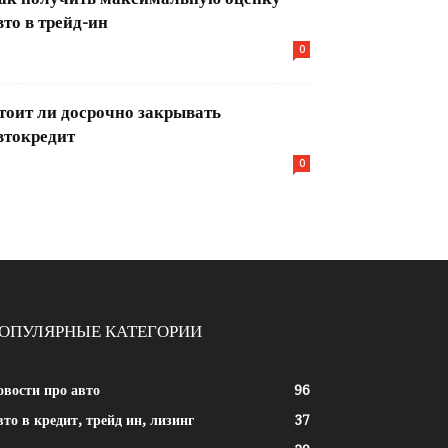
вто в трейд-ин
0
тоит ли досрочно закрывать
втокредит
0
ОПУЛЯРНЫЕ КАТЕГОРИИ
овости про авто
96
то в кредит, трейд ин, лизинг
37