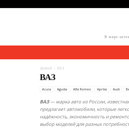
В мире авто
Домой
ВАЗ
ВАЗ
Acura
Agusta
Alfa Romeo
Aprilia
Audi
B
ВАЗ
— марка авто из России, известна
предлагает автомобили, которые легко
надёжность, экономичность и ремонто
выбор моделей для разных потребност