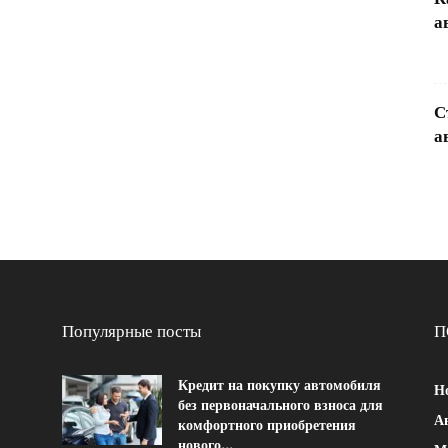
а
С
а
Популярные посты
П
Кредит на покупку автомобиля
Н
без первоначального взноса для
Ав
комфортного приобретения
нового...