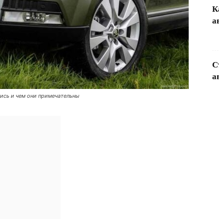
К
а
С
а
лись и чем они примечательны