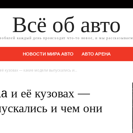
Всё об авто
мобилей каждый день происходит что-то новое, и мы рассказываем
НОВОСТИ МИРА АВТО
АВТО АРЕНА
её кузовах — какие модели выпускались и...
a и её кузовах —
ускались и чем они