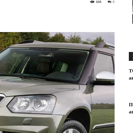
644
0
Т
а
П
а