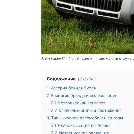
Всё о марке Skoda и её кузовах - какие модели выпуска
Содержание
скрыть
1
История бренда Skoda
2
Развитие бренда и его эволюция
2.1
Исторический контекст
2.2
Ключевые этапы и достижения
3
Типы кузовов автомобилей за годы
3.1
Классификация по типам
3.2
Историческая эволюция