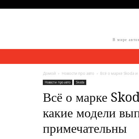
В мире авто
Домой
Новости про авто
Всё о марке Skoda и 
Новости про авто
Skoda
Всё о марке Skod
какие модели вып
примечательны