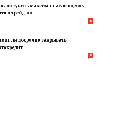
ак получить максимальную оценку
вто в трейд-ин
0
тоит ли досрочно закрывать
втокредит
0