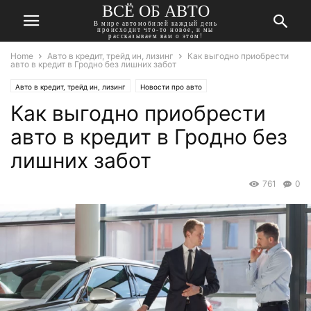
ВСЁ ОБ АВТО
В мире автомобилей каждый день
происходит что-то новое, и мы
рассказываем вам о этом!
Home
Авто в кредит, трейд ин, лизинг
Как выгодно приобрести
авто в кредит в Гродно без лишних забот
Авто в кредит, трейд ин, лизинг
Новости про авто
Как выгодно приобрести
авто в кредит в Гродно без
лишних забот
761
0