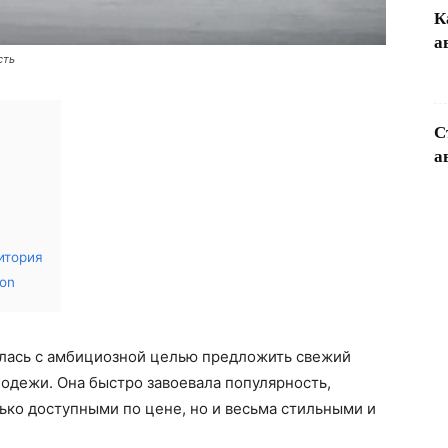
К
а
сть
С
а
итория
on
дилась с амбициозной целью предложить свежий
лодежи. Она быстро завоевала популярность,
ько доступными по цене, но и весьма стильными и