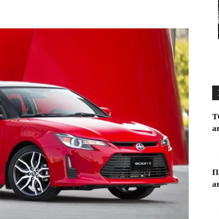
Т
а
П
а