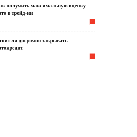
ак получить максимальную оценку
вто в трейд-ин
0
тоит ли досрочно закрывать
втокредит
0