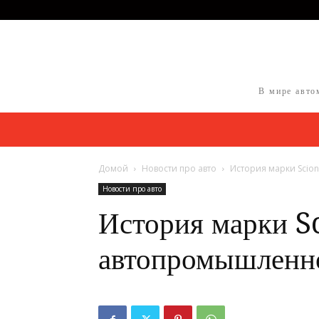
В мире авто
Домой
Новости про авто
История марки Scio
Новости про авто
История марки Sc
автопромышленн