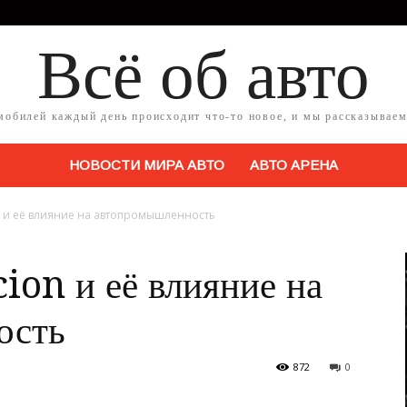
Всё об авто
мобилей каждый день происходит что-то новое, и мы рассказываем
НОВОСТИ МИРА АВТО
АВТО АРЕНА
n и её влияние на автопромышленность
ion и её влияние на
ость
872
0