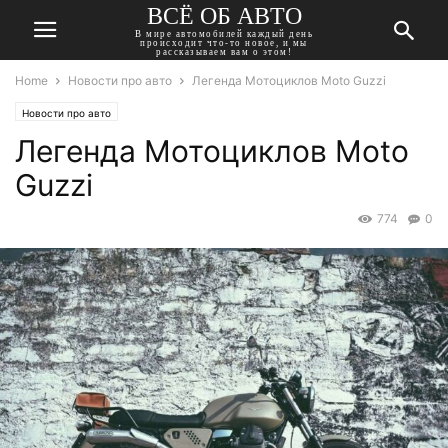
ВСЁ ОБ АВТО
В мире автомобилей каждый день
происходит что-то новое, и мы
рассказываем вам о этом!
Home
Новости про авто
Легенда Мотоциклов Moto Guzzi
Новости про авто
Легенда Мотоциклов Moto
Guzzi
774
0