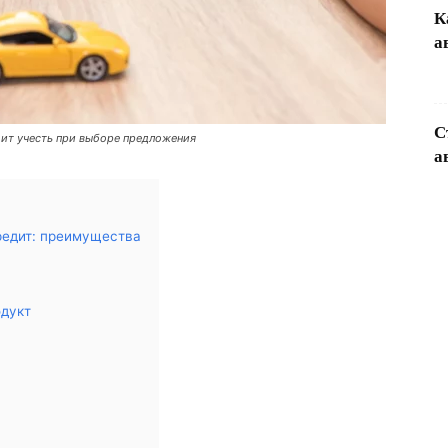
К
а
С
оит учесть при выборе предложения
а
редит: преимущества
одукт
и