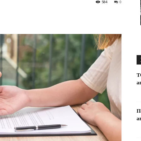
584
0
Т
а
П
а