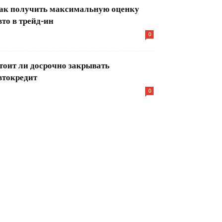
ак получить максимальную оценку
вто в трейд-ин
0
тоит ли досрочно закрывать
втокредит
0