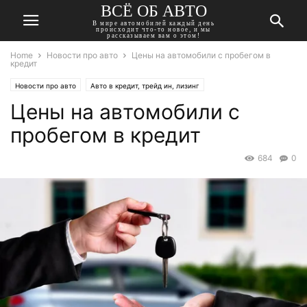
ВСЁ ОБ АВТО
В мире автомобилей каждый день
происходит что-то новое, и мы
рассказываем вам о этом!
Home
Новости про авто
Цены на автомобили с пробегом в
кредит
Новости про авто
Авто в кредит, трейд ин, лизинг
Цены на автомобили с
пробегом в кредит
684
0