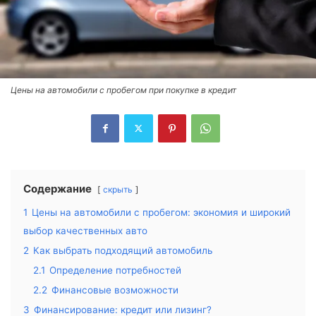
Цены на автомобили с пробегом при покупке в кредит
Содержание
скрыть
1
Цены на автомобили с пробегом: экономия и широкий
выбор качественных авто
2
Как выбрать подходящий автомобиль
2.1
Определение потребностей
2.2
Финансовые возможности
3
Финансирование: кредит или лизинг?