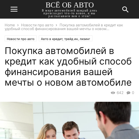
ВСЁ ОБ АВТО
В мире автомобилей каждый день
происходит что-то новое, и мы
рассказываем вам о этом!
Home
Новости про авто
Покупка автомобилей в кредит как
удобный способ финансирования вашей мечты о новом...
Новости про авто
Авто в кредит, трейд ин, лизинг
Покупка автомобилей в
кредит как удобный способ
финансирования вашей
мечты о новом автомобиле
642
0