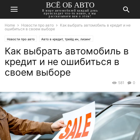
ВСЁ ОБ АВТО
В мире автомобилей каждый день
происходит что-то новое, и мы
рассказываем вам о этом!
Home
Новости про авто
Как выбрать автомобиль в кредит и не
ошибиться в своем выборе
Новости про авто
Авто в кредит, трейд ин, лизинг
Как выбрать автомобиль в
кредит и не ошибиться в
своем выборе
581
0