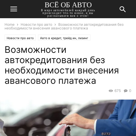
ВСЁ ОБ АВТО
В мире автомобилей каждый день
происходит что-то новое, и мы
рассказываем вам о этом!
Home
Новости про авто
Возможности автокредитования без
необходимости внесения авансового платежа
Новости про авто
Авто в кредит, трейд ин, лизинг
Возможности
автокредитования без
необходимости внесения
авансового платежа
675
0