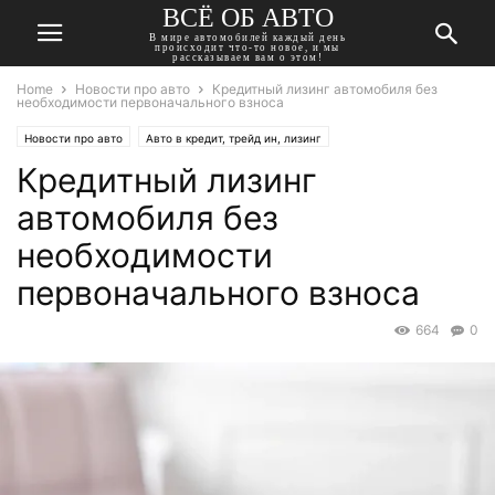
ВСЁ ОБ АВТО
В мире автомобилей каждый день
происходит что-то новое, и мы
рассказываем вам о этом!
Home
Новости про авто
Кредитный лизинг автомобиля без
необходимости первоначального взноса
Новости про авто
Авто в кредит, трейд ин, лизинг
Кредитный лизинг
автомобиля без
необходимости
первоначального взноса
664
0