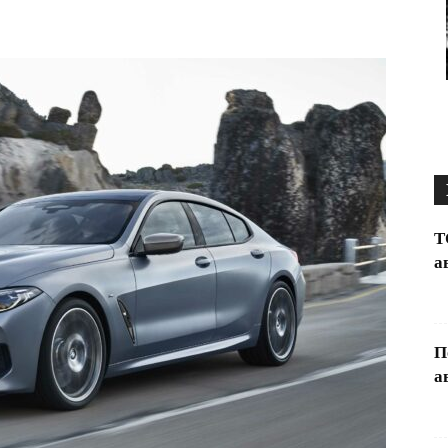
Т
а
П
а