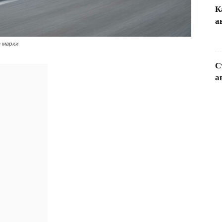
К
а
в марки
С
а