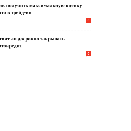
ак получить максимальную оценку
вто в трейд-ин
0
тоит ли досрочно закрывать
втокредит
0