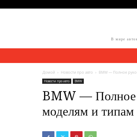
В мире авто
Домой
Новости про авто
BMW — Полное руков
Новости про авто
BMW
BMW — Полное р
моделям и типам