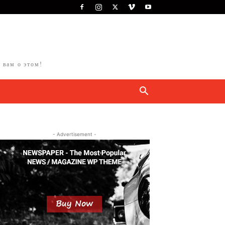
 вам о этом!
- Advertisement -