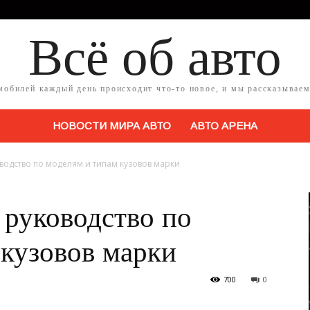
Всё об авто
мобилей каждый день происходит что-то новое, и мы рассказываем
НОВОСТИ МИРА АВТО
АВТО АРЕНА
одство по моделям и типам кузовов марки
уководство по
 кузовов марки
700
0