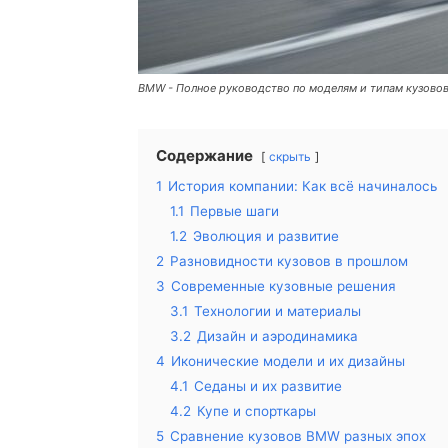
BMW - Полное руководство по моделям и типам кузово
Содержание
скрыть
1
История компании: Как всё начиналось
1.1
Первые шаги
1.2
Эволюция и развитие
2
Разновидности кузовов в прошлом
3
Современные кузовные решения
3.1
Технологии и материалы
3.2
Дизайн и аэродинамика
4
Иконические модели и их дизайны
4.1
Седаны и их развитие
4.2
Купе и спорткары
5
Сравнение кузовов BMW разных эпох