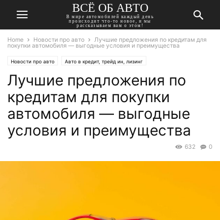
ВСЁ ОБ АВТО
В мире автомобилей каждый день
происходит что-то новое, и мы
рассказываем вам о этом!
Home
Новости про авто
Лучшие предложения по кредитам для
покупки автомобиля — выгодные условия и преимущества
Новости про авто
Авто в кредит, трейд ин, лизинг
Лучшие предложения по
кредитам для покупки
автомобиля — выгодные
условия и преимущества
632
0