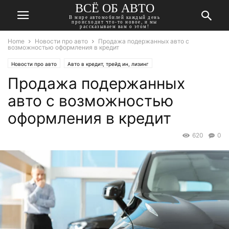
ВСЁ ОБ АВТО
В мире автомобилей каждый день
происходит что-то новое, и мы
рассказываем вам о этом!
Home
Новости про авто
Продажа подержанных авто с
возможностью оформления в кредит
Новости про авто
Авто в кредит, трейд ин, лизинг
Продажа подержанных
авто с возможностью
оформления в кредит
620
0