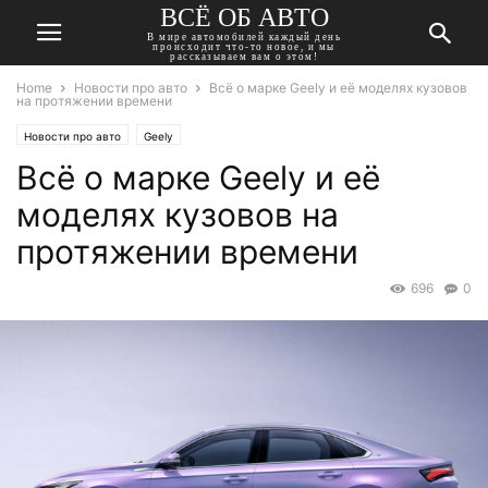
ВСЁ ОБ АВТО
В мире автомобилей каждый день
происходит что-то новое, и мы
рассказываем вам о этом!
Home
Новости про авто
Всё о марке Geely и её моделях кузовов
на протяжении времени
Новости про авто
Geely
Всё о марке Geely и её
моделях кузовов на
протяжении времени
696
0