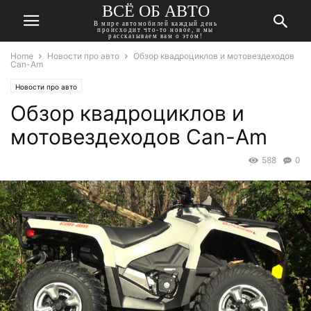
ВСЁ ОБ АВТО
В мире автомобилей каждый день
происходит что-то новое, и мы
рассказываем вам о этом!
Home
Новости про авто
Обзор квадроциклов и мотовездеходов
Can-Am
Новости про авто
Обзор квадроциклов и
мотовездеходов Can-Am
588
0