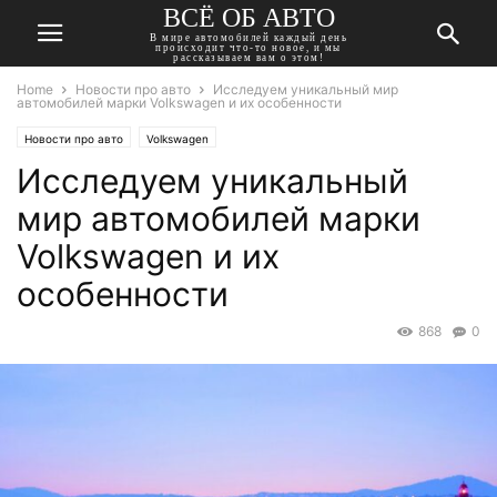
ВСЁ ОБ АВТО
В мире автомобилей каждый день
происходит что-то новое, и мы
рассказываем вам о этом!
Home
Новости про авто
Исследуем уникальный мир
автомобилей марки Volkswagen и их особенности
Новости про авто
Volkswagen
Исследуем уникальный
мир автомобилей марки
Volkswagen и их
особенности
868
0