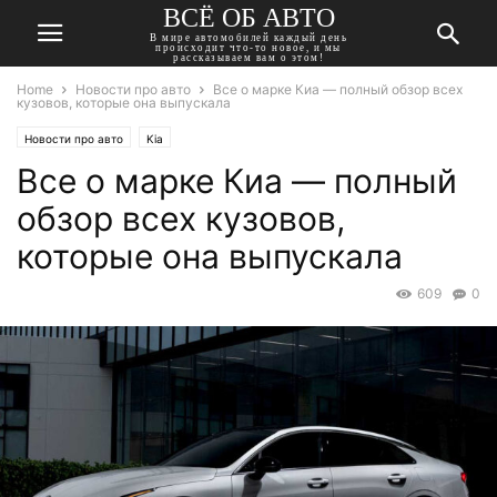
ВСЁ ОБ АВТО
В мире автомобилей каждый день
происходит что-то новое, и мы
рассказываем вам о этом!
Home
Новости про авто
Все о марке Киа — полный обзор всех
кузовов, которые она выпускала
Новости про авто
Kia
Все о марке Киа — полный
обзор всех кузовов,
которые она выпускала
609
0