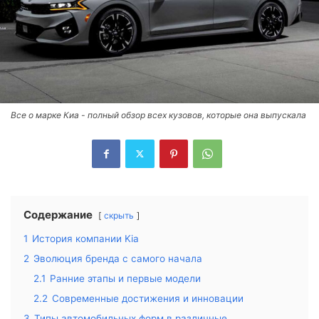
Все о марке Киа - полный обзор всех кузовов, которые она выпускала
Содержание
скрыть
1
История компании Kia
2
Эволюция бренда с самого начала
2.1
Ранние этапы и первые модели
2.2
Современные достижения и инновации
3
Типы автомобильных форм в различные