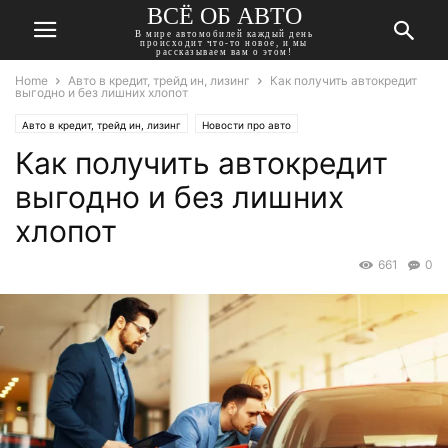
ВСЁ ОБ АВТО
В мире автомобилей каждый день
происходит что-то новое, и мы
рассказываем вам о этом!
Home
Авто в кредит, трейд ин, лизинг
Как получить автокредит
выгодно и без лишних хлопот
Авто в кредит, трейд ин, лизинг
Новости про авто
Как получить автокредит
выгодно и без лишних
хлопот
661
0