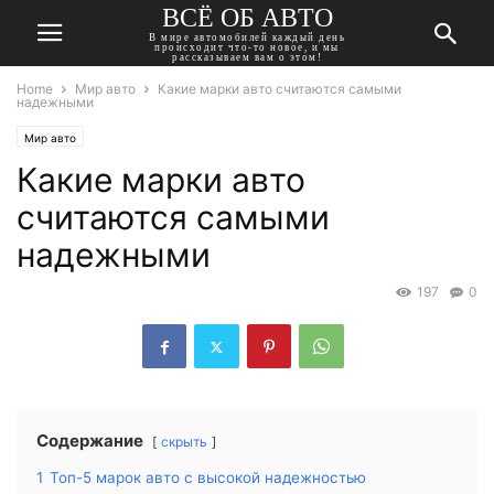
ВСЁ ОБ АВТО
В мире автомобилей каждый день
происходит что-то новое, и мы
рассказываем вам о этом!
Home
Мир авто
Какие марки авто считаются самыми
надежными
Мир авто
Какие марки авто
считаются самыми
надежными
197
0
Содержание
скрыть
1
Топ-5 марок авто с высокой надежностью