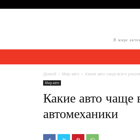
В мире авто
Домой
Мир авто
Какие авто чаще всего реко
Мир авто
Какие авто чаще 
автомеханики