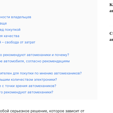
К
а
нности владельцев
чаще
ред покупкой
С
ия качества
а
 – свобода от затрат
о рекомендуют автомеханики и почему?
ре автомобиля, согласно рекомендациям
тителен для покупки по мнению автомехаников?
ольшим количеством электроники?
е с точки зрения автомехаников?
го рекомендуют автомеханики?
обой серьезное решение, которое зависит от