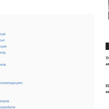
тей
онт
ации
сход
Т
а
иков
рекомендациях
П
а
веров
тромобили