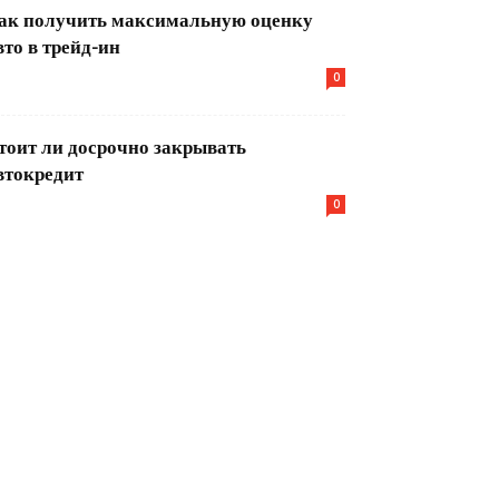
ак получить максимальную оценку
вто в трейд-ин
0
тоит ли досрочно закрывать
втокредит
0