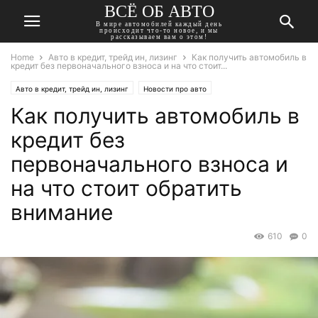
ВСЁ ОБ АВТО
В мире автомобилей каждый день
происходит что-то новое, и мы
рассказываем вам о этом!
Home
Авто в кредит, трейд ин, лизинг
Как получить автомобиль в
кредит без первоначального взноса и на что стоит...
Авто в кредит, трейд ин, лизинг
Новости про авто
Как получить автомобиль в
кредит без
первоначального взноса и
на что стоит обратить
внимание
610
0