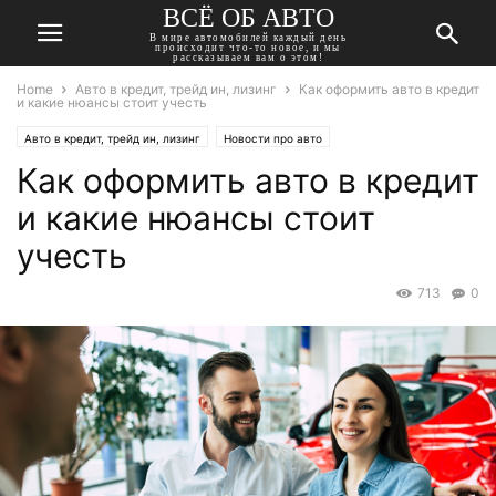
ВСЁ ОБ АВТО
В мире автомобилей каждый день
происходит что-то новое, и мы
рассказываем вам о этом!
Home
Авто в кредит, трейд ин, лизинг
Как оформить авто в кредит
и какие нюансы стоит учесть
Авто в кредит, трейд ин, лизинг
Новости про авто
Как оформить авто в кредит
и какие нюансы стоит
учесть
713
0