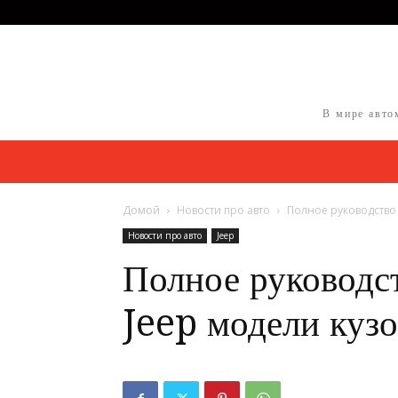
В мире авто
Домой
Новости про авто
Полное руководство
Новости про авто
Jeep
Полное руководс
Jeep модели кузо