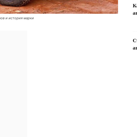
К
а
вов и история марки
С
а