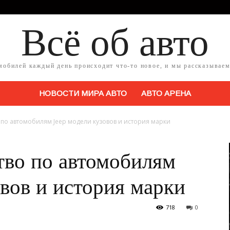
Всё об авто
мобилей каждый день происходит что-то новое, и мы рассказываем
НОВОСТИ МИРА АВТО
АВТО АРЕНА
 по автомобилям Jeep модели кузовов и история марки
тво по автомобилям
вов и история марки
718
0