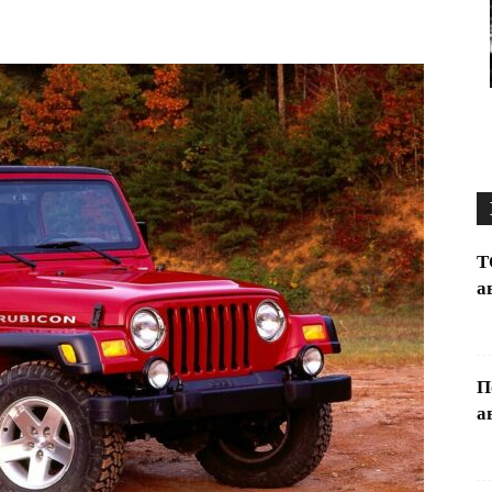
Т
а
П
а