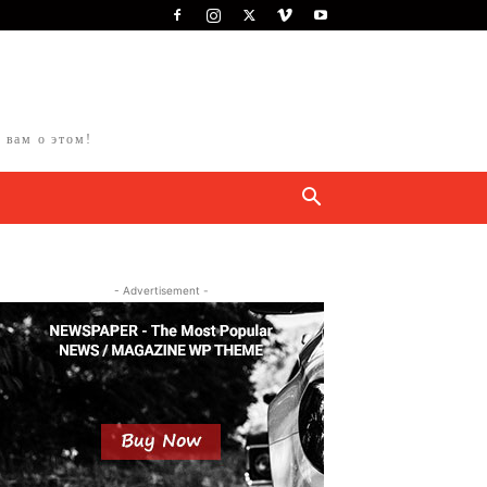
 вам о этом!
- Advertisement -