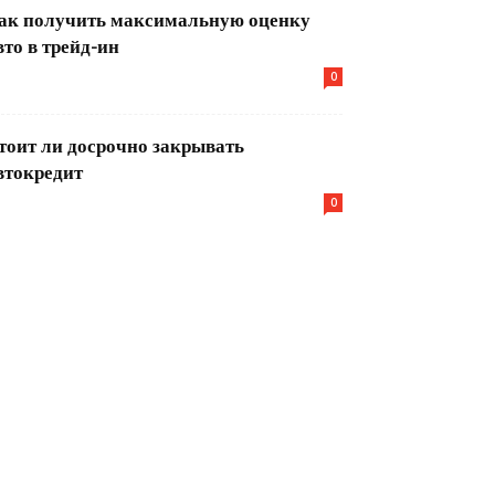
ак получить максимальную оценку
вто в трейд-ин
0
тоит ли досрочно закрывать
втокредит
0